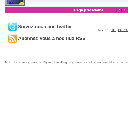
Page précédente
|
2
|
3
Suivez-nous sur Twitter
© 2009
HPI
.
Inform
Abonnez-vous à nos flux RSS
Jouez à des jeux gratuits sur Piplex. Jeux d'argent gratuits et duels entre amis. Mesurez-vous