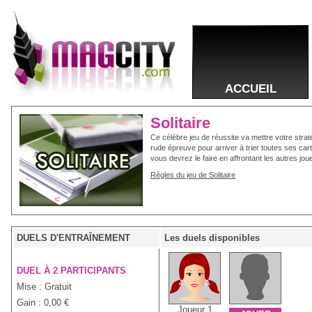
ACCUEIL
Solitaire
Ce célèbre jeu de réussite va mettre votre strat
rude épreuve pour arriver à trier toutes ses cart
vous devrez le faire en affrontant les autres jou
Règles du jeu de Solitaire
DUELS D'ENTRAÎNEMENT
Les duels disponibles
DUEL À 2 PARTICIPANTS
Mise : Gratuit
Gain : 0,00 €
Joueur 1